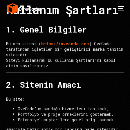
Kullanım Şartları
1. Genel Bilgiler
Bu web sitesi (
https://ovecode.com
) OveCode
tarafından işletilen bir
geliştirici marka
tanıtım
sitesidir.
Siteyi kullanarak bu Kullanım Şartları’nı kabul
etmiş sayılırsınız.
2. Sitenin Amacı
Bu site:
OveCode’un sunduğu hizmetleri tanıtmak,
Portfolyo ve proje örneklerini göstermek,
Potansiyel müşterilere genel bilgi sunmak
amacıyla hazırlanmış bir
landing page
sitesidir.