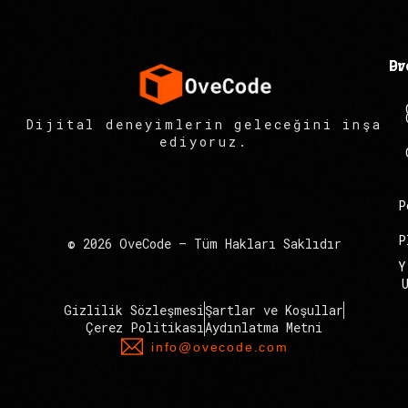
Pr
Ov
Dijital deneyimlerin geleceğini inşa
ediyoruz.
P
P
© 2026 OveCode – Tüm Hakları Saklıdır
Y
Gizlilik Sözleşmesi
Şartlar ve Koşullar
Çerez Politikası
Aydınlatma Metni
info@ovecode.com